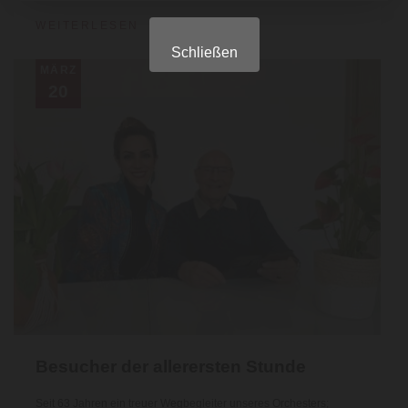
WEITERLESEN
Schließen
MÄRZ
20
Besucher der allerersten Stunde
Seit 63 Jahren ein treuer Wegbegleiter unseres Orchesters;