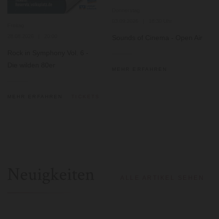
Donnerstag
03.09.2026 | 18:30 Uhr
Freitag
28.08.2026 | 20:00
Sounds of Cinema - Open Air
Rock in Symphony Vol. 6 -
Die wilden 80er
MEHR ERFAHREN
MEHR ERFAHREN
TICKETS
Neuigkeiten
ALLE ARTIKEL SEHEN