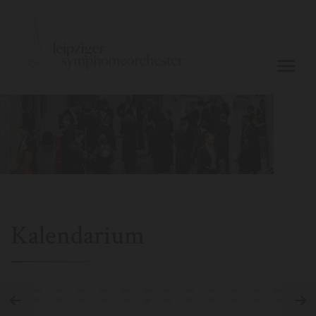
Kalendarium
JAN
FEB
MÄR
APR
MAI
JUN
JUL
AUG
SEP
OKT
NOV
DEZ
26
26
26
26
26
26
26
26
26
26
26
26