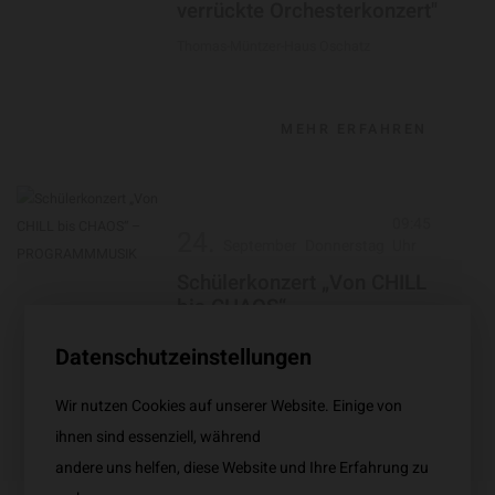
verrückte Orchesterkonzert"
Thomas-Müntzer-Haus Oschatz
MEHR ERFAHREN
09:45
24.
September
Donnerstag
Uhr
Schülerkonzert „Von CHILL
bis CHAOS“ -
PROGRAMMMUSIK
Datenschutzeinstellungen
Thomas-Müntzer-Haus Oschatz
Wir nutzen Cookies auf unserer Website. Einige von
ihnen sind essenziell, während
MEHR ERFAHREN
andere uns helfen, diese Website und Ihre Erfahrung zu