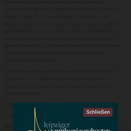
Gemeinsam mit Rockband und herausragenden Solisten und
Solistinnen* lässt das Leipziger Symphonieorchester unter Leitung von
Stephan König die Musik eines Jahrzehnts voller Emotionen und
Umbrüche wieder aufleben. Der erste Walkman wurde zur Sensation, der
Zauberwürfel faszinierte Jung und Alt, Computerspiele hielten Einzug in
die Kinderzimmer. Im Radio prägten Künstler wie Michael Jackson,
Madonna, Prince, Nena und die Neue Deutsche Welle den Sound dieser
Zeit. Und am Ende des Jahrzehnts veränderte der Aufbruch in
Ostdeutschland die Geschichte.
Dieses Lebensgefühl greift der Konzertabend auf der Freilichtbühne
Volksplatz Borna auf. Bekannte und beliebte Songs erhalten in den
Arrangements von Stephan König einen neuen, orchestralen und
eindrucksvollen Klang.
Eintritt: ab 45,00 € / ermäßigt ab 39,00 €
Schließen
Tickets
erhältlich bei Reservix oder auf Volksplatz.de
Einlass: 18:00 Uhr