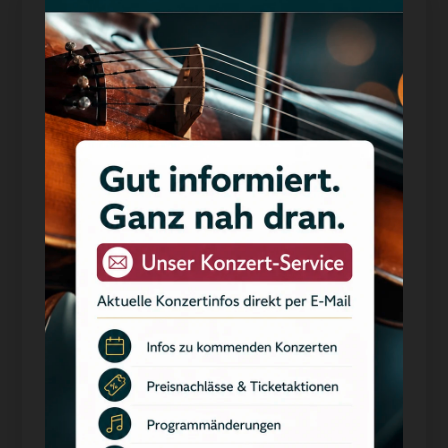
Datenschutzeinstellungen
Wir nutzen Cookies auf unserer Website. Einige von
ihnen sind essenziell, während
andere uns helfen, diese Website und Ihre Erfahrung zu
verbessern.
Essenziell
Statistiken
Marketing
Externe Medien
Alle akzeptieren
Auswahl akzeptieren