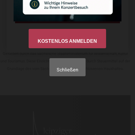
Ablehnen
Datenschutzerklärung
Impressum
KOSTENLOS ANMELDEN
Gefördert durch das Sächsische Staatsministerium für Wissenschaft, Kultur
und Tourismus. Diese Einrichtung wird mitfinanziert durch Steuermittel auf der
Grundlage des vom Sächsischen Landtag beschlossenen Haushaltes.
Schließen