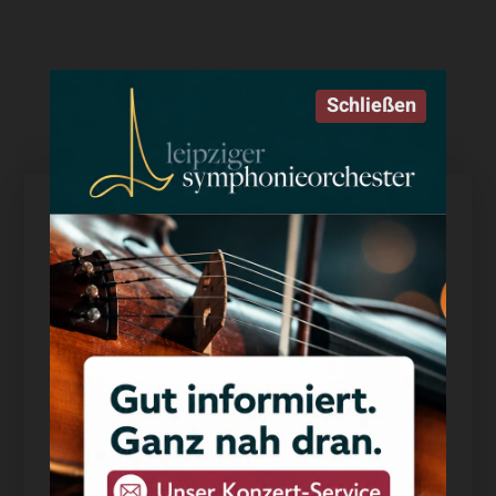
Teilen
Schließen
Datenschutzeinstellungen
Wir nutzen Cookies auf unserer Website. Einige von
ihnen sind essenziell, während
andere uns helfen, diese Website und Ihre Erfahrung zu
verbessern.
Essenziell
Statistiken
Marketing
Externe Medien