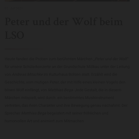
01. Juli 2021
Peter und der Wolf beim
LSO
Heute fanden die Proben zum berühmten Märchen
„Peter und der Wolf“
für unsere Schülerkonzerte an der Grundschule Mölkau unter der Leitung
von
Andreas Mitschke
im Kulturhaus Böhlen statt. Erzählt wird die
Geschichte, vom mutigen Peter, der mit Hilfe eines kleinen Vogels den
bösen Wolf einfängt, von
Matthias Bega
. Jede Gestalt, die in diesem
Märchen mitspielt, wird durch ein bestimmtes Musikinstrument
vertreten, das ihren Charakter und ihre Bewegung genau nachahmt. Der
Sprecher
Matthias Bega
begeistert mit seiner fröhlichen und
humorvollen Art und animiert zum Mitmachen.