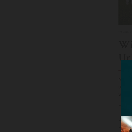
29. Juni 
Wi
Ur
Das LSO
Unserem
Wir freu
06.0
Mark
16.0
22.08