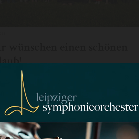
2025
r wünschen einen schönen
laub!
 verabschiedet sich in die Sommerpause!
 Publikum wünschen wir einen schönen und erholsamen Sommer!
en uns auf ein Wiedersehen in der neuen Spielzeit 2025/2026!
8.2025, 20:00 Uhr, Leipziger Markt, „Rock in Symphony – Beatles & Stones“ (Leipzi
t Musik 2025)
8.2025, 20:00 Uhr, Volksplatz Borna, Rock in Symphony Vol. 5 – „Music of Queen“
.2025, 18:30 Uhr, Kulturhaus Böhlen, „Highlights der Saison“