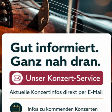
.2025, 19:30 Uhr, Schloss Hartenfels Torgau, „Highlights der Saison“
8.2025, 20:00 Uhr, Gewandhaus Großer Saal, „20 Jahre Stilbruch – Das
läumskonzert“
atenschutzeinstellungen
 nutzen Cookies auf unserer Website. Einige von ihnen sind essenziell, während
ere uns helfen, diese Website und Ihre Erfahrung zu verbessern.
Essenziell
Statistiken
Marketing
Externe Medien
Alle akzeptieren
00:00
00:31
Auswahl akzeptieren