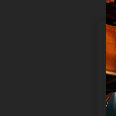
29.08
30.0
Jubi
Video-
Player
D
Wir
and